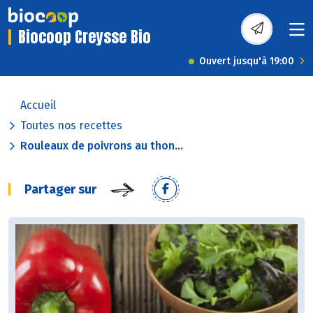
Biocoop Creysse Bio
Ouvert jusqu'à 19:00
Accueil
Toutes nos recettes
Rouleaux de poivrons au thon...
Partager sur