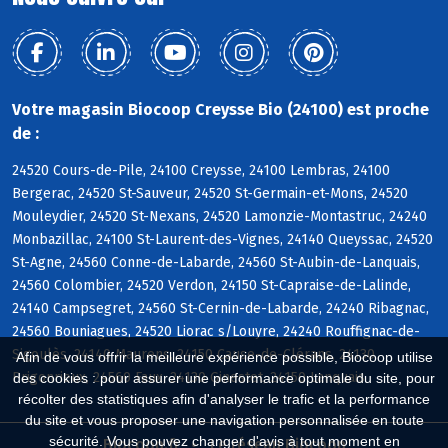
Votre magasin Biocoop Creysse Bio (24100) est proche
de :
24520 Cours-de-Pile, 24100 Creysse, 24100 Lembras, 24100
Bergerac, 24520 St-Sauveur, 24520 St-Germain-et-Mons, 24520
Mouleydier, 24520 St-Nexans, 24520 Lamonzie-Montastruc, 24240
Monbazillac, 24100 St-Laurent-des-Vignes, 24140 Queyssac, 24520
St-Agne, 24560 Conne-de-Labarde, 24560 St-Aubin-de-Lanquais,
24560 Colombier, 24520 Verdon, 24150 St-Capraise-de-Lalinde,
24140 Campsegret, 24560 St-Cernin-de-Labarde, 24240 Ribagnac,
24560 Bouniagues, 24520 Liorac s/Louyre, 24240 Rouffignac-de-
Sigoulès, 24140 Maurens, 24150 Cause-de-Clérans, 24130
Afin de vous offrir la meilleure expérience possible, Biocoop utilise
Prigonrieux, 24560 Faux, 24130 Ginestet, 24150 Lanquais
des cookies : pour assurer une performance optimale du site, pour
récolter des statistiques afin d'analyser le trafic et la performance
du site et vous proposer une navigation personnalisée en toute
sécurité. Vous pouvez changer d'avis à tout moment en
Biocoop.fr
Le réseau Biocoop