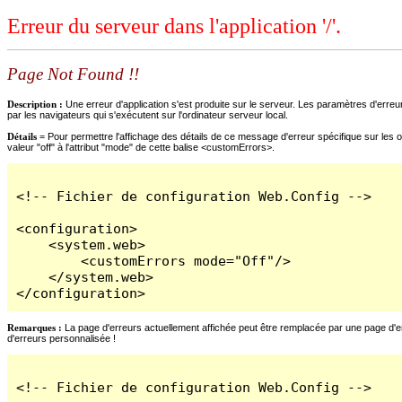
Erreur du serveur dans l'application '/'.
Page Not Found !!
Description :
Une erreur d'application s'est produite sur le serveur. Les paramètres d'erreur
par les navigateurs qui s'exécutent sur l'ordinateur serveur local.
Détails =
Pour permettre l'affichage des détails de ce message d'erreur spécifique sur les o
valeur "off" à l'attribut "mode" de cette balise <customErrors>.
<!-- Fichier de configuration Web.Config -->

<configuration>

    <system.web>

        <customErrors mode="Off"/>

    </system.web>

</configuration>
Remarques :
La page d'erreurs actuellement affichée peut être remplacée par une page d'erre
d'erreurs personnalisée !
<!-- Fichier de configuration Web.Config -->
