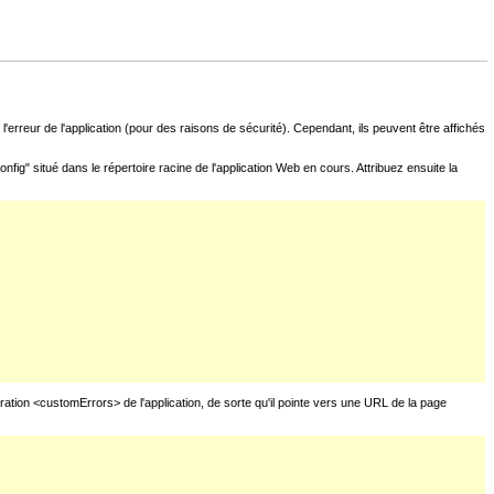
l'erreur de l'application (pour des raisons de sécurité). Cependant, ils peuvent être affichés
fig" situé dans le répertoire racine de l'application Web en cours. Attribuez ensuite la
uration <customErrors> de l'application, de sorte qu'il pointe vers une URL de la page