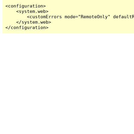
<configuration>

    <system.web>

        <customErrors mode="RemoteOnly" defaultR
    </system.web>

</configuration>