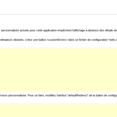
 personnalisés actuels pour cette application empêchent l'affichage à distance des détails de 
rdinateurs distants, créez une balise <customErrors> dans un fichier de configuration "web.con
urs personnalisée. Pour ce faire, modifiez l'attribut "defaultRedirect" de la balise de config