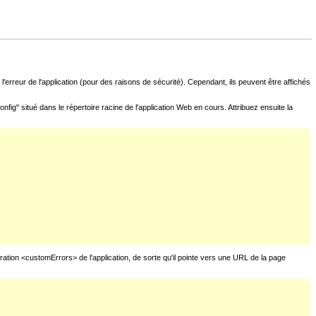
l'erreur de l'application (pour des raisons de sécurité). Cependant, ils peuvent être affichés
fig" situé dans le répertoire racine de l'application Web en cours. Attribuez ensuite la
uration <customErrors> de l'application, de sorte qu'il pointe vers une URL de la page