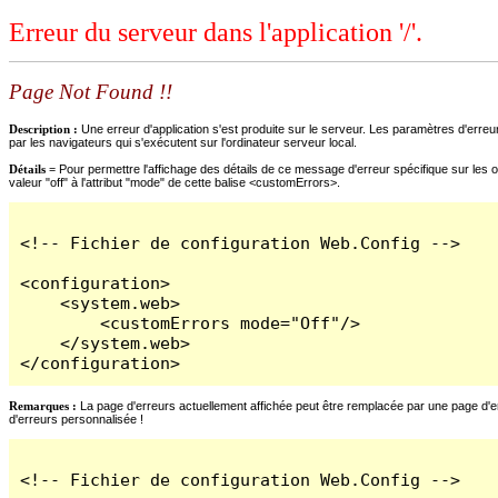
Erreur du serveur dans l'application '/'.
Page Not Found !!
Description :
Une erreur d'application s'est produite sur le serveur. Les paramètres d'erreur
par les navigateurs qui s'exécutent sur l'ordinateur serveur local.
Détails =
Pour permettre l'affichage des détails de ce message d'erreur spécifique sur les o
valeur "off" à l'attribut "mode" de cette balise <customErrors>.
<!-- Fichier de configuration Web.Config -->

<configuration>

    <system.web>

        <customErrors mode="Off"/>

    </system.web>

</configuration>
Remarques :
La page d'erreurs actuellement affichée peut être remplacée par une page d'erre
d'erreurs personnalisée !
<!-- Fichier de configuration Web.Config -->
