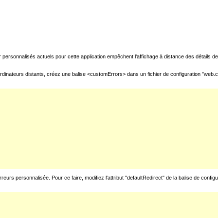
 personnalisés actuels pour cette application empêchent l'affichage à distance des détails de 
rdinateurs distants, créez une balise <customErrors> dans un fichier de configuration "web.con
urs personnalisée. Pour ce faire, modifiez l'attribut "defaultRedirect" de la balise de config