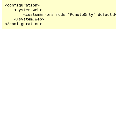
<configuration>

    <system.web>

        <customErrors mode="RemoteOnly" defaultR
    </system.web>

</configuration>