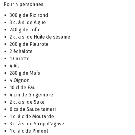
Pour 4 personnes
300 g de Riz rond
3 c. à s. de Algue
240 g de Tofu
2 c. à s. de Huile de sésame
200 g de Pleurote
2 échalote
1 Carotte
4 Ail
280 g de Maïs
4 Oignon
10 cl de Eau
4 cm de Gingembre
2 c. à s. de Saké
6 cs de Sauce tamari
1 c. à c de Moutarde
3 c. à s. de Sirop d'agave
1 c. à c de Piment