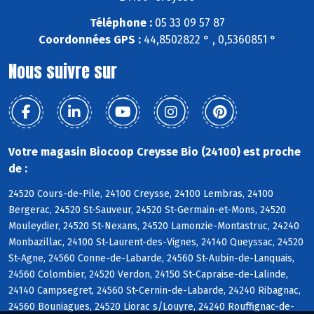
Téléphone :
05 33 09 57 87
Coordonnées GPS :
44,8502822 ° , 0,5360851 °
Nous suivre sur
Votre magasin Biocoop Creysse Bio (24100) est proche
de :
24520 Cours-de-Pile, 24100 Creysse, 24100 Lembras, 24100
Bergerac, 24520 St-Sauveur, 24520 St-Germain-et-Mons, 24520
Mouleydier, 24520 St-Nexans, 24520 Lamonzie-Montastruc, 24240
Monbazillac, 24100 St-Laurent-des-Vignes, 24140 Queyssac, 24520
St-Agne, 24560 Conne-de-Labarde, 24560 St-Aubin-de-Lanquais,
24560 Colombier, 24520 Verdon, 24150 St-Capraise-de-Lalinde,
24140 Campsegret, 24560 St-Cernin-de-Labarde, 24240 Ribagnac,
24560 Bouniagues, 24520 Liorac s/Louyre, 24240 Rouffignac-de-