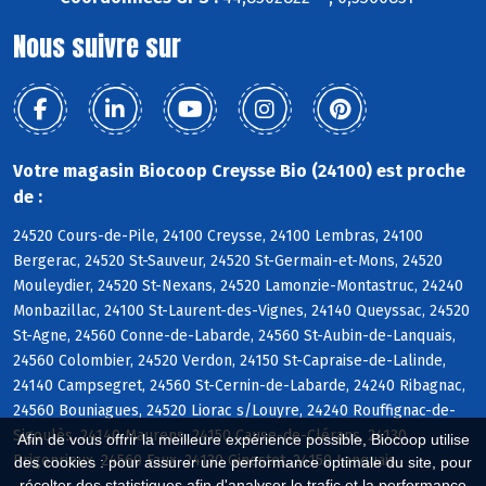
Nous suivre sur
Votre magasin Biocoop Creysse Bio (24100) est proche
de :
24520 Cours-de-Pile, 24100 Creysse, 24100 Lembras, 24100
Bergerac, 24520 St-Sauveur, 24520 St-Germain-et-Mons, 24520
Mouleydier, 24520 St-Nexans, 24520 Lamonzie-Montastruc, 24240
Monbazillac, 24100 St-Laurent-des-Vignes, 24140 Queyssac, 24520
St-Agne, 24560 Conne-de-Labarde, 24560 St-Aubin-de-Lanquais,
24560 Colombier, 24520 Verdon, 24150 St-Capraise-de-Lalinde,
24140 Campsegret, 24560 St-Cernin-de-Labarde, 24240 Ribagnac,
24560 Bouniagues, 24520 Liorac s/Louyre, 24240 Rouffignac-de-
Sigoulès, 24140 Maurens, 24150 Cause-de-Clérans, 24130
Afin de vous offrir la meilleure expérience possible, Biocoop utilise
Prigonrieux, 24560 Faux, 24130 Ginestet, 24150 Lanquais
des cookies : pour assurer une performance optimale du site, pour
récolter des statistiques afin d'analyser le trafic et la performance