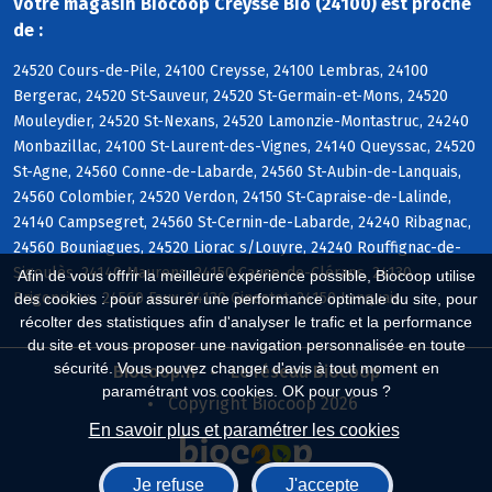
Votre magasin Biocoop Creysse Bio (24100) est proche
de :
24520 Cours-de-Pile, 24100 Creysse, 24100 Lembras, 24100
Bergerac, 24520 St-Sauveur, 24520 St-Germain-et-Mons, 24520
Mouleydier, 24520 St-Nexans, 24520 Lamonzie-Montastruc, 24240
Monbazillac, 24100 St-Laurent-des-Vignes, 24140 Queyssac, 24520
St-Agne, 24560 Conne-de-Labarde, 24560 St-Aubin-de-Lanquais,
24560 Colombier, 24520 Verdon, 24150 St-Capraise-de-Lalinde,
24140 Campsegret, 24560 St-Cernin-de-Labarde, 24240 Ribagnac,
24560 Bouniagues, 24520 Liorac s/Louyre, 24240 Rouffignac-de-
Sigoulès, 24140 Maurens, 24150 Cause-de-Clérans, 24130
Afin de vous offrir la meilleure expérience possible, Biocoop utilise
Prigonrieux, 24560 Faux, 24130 Ginestet, 24150 Lanquais
des cookies : pour assurer une performance optimale du site, pour
récolter des statistiques afin d'analyser le trafic et la performance
du site et vous proposer une navigation personnalisée en toute
sécurité. Vous pouvez changer d'avis à tout moment en
Biocoop.fr
Le réseau Biocoop
paramétrant vos cookies. OK pour vous ?
Copyright Biocoop 2026
En savoir plus et paramétrer les cookies
Je refuse
J'accepte