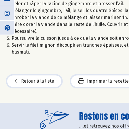
Peler et râper la racine de gingembre et presser l’ail.
Mélanger le gingembre, l’ail, le sel, les quatre épices, la 
Enrober la viande de ce mélange et laisser mariner 1h.
Faire dorer la viande dans le reste de l’huile. Couvrir e
nécessaire).
Poursuivre la cuisson jusqu’à ce que la viande soit en
Servir le filet mignon découpé en tranches épaisses, e
basmati.
Retour à la liste
Imprimer la recette
Restons en con
....et retrouvez nos of