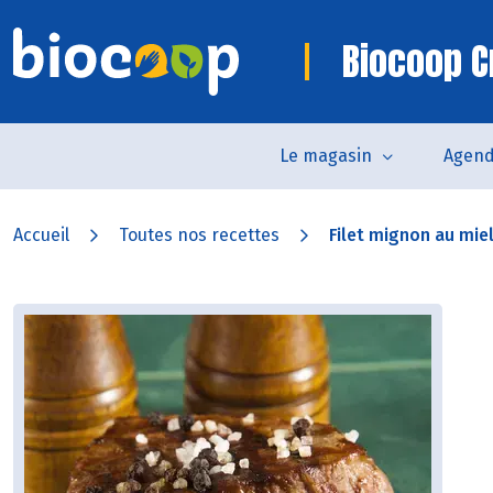
Biocoop C
Le magasin
Agen
Accueil
Toutes nos recettes
Filet mignon au miel 