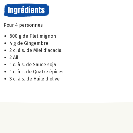
Ingrédients
Pour 4 personnes
600 g de Filet mignon
4 g de Gingembre
2 c. à s. de Miel d'acacia
2 Ail
1 c. à s. de Sauce soja
1 c. à c. de Quatre épices
3 c. à s. de Huile d'olive