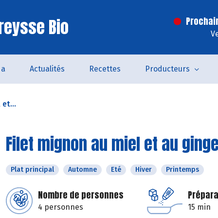
reysse Bio
Prochai
V
da
Actualités
Recettes
Producteurs
et...
Filet mignon au miel et au gin
Plat principal
Automne
Eté
Hiver
Printemps
Nombre de personnes
Prépara
4 personnes
15 min