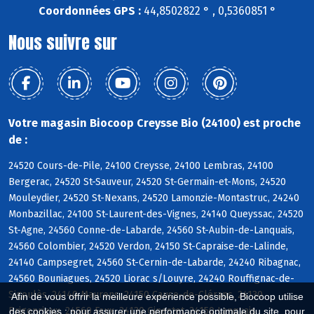
Coordonnées GPS :
44,8502822 ° , 0,5360851 °
Nous suivre sur
Votre magasin Biocoop Creysse Bio (24100) est proche
de :
24520 Cours-de-Pile, 24100 Creysse, 24100 Lembras, 24100
Bergerac, 24520 St-Sauveur, 24520 St-Germain-et-Mons, 24520
Mouleydier, 24520 St-Nexans, 24520 Lamonzie-Montastruc, 24240
Monbazillac, 24100 St-Laurent-des-Vignes, 24140 Queyssac, 24520
St-Agne, 24560 Conne-de-Labarde, 24560 St-Aubin-de-Lanquais,
24560 Colombier, 24520 Verdon, 24150 St-Capraise-de-Lalinde,
24140 Campsegret, 24560 St-Cernin-de-Labarde, 24240 Ribagnac,
24560 Bouniagues, 24520 Liorac s/Louyre, 24240 Rouffignac-de-
Sigoulès, 24140 Maurens, 24150 Cause-de-Clérans, 24130
Afin de vous offrir la meilleure expérience possible, Biocoop utilise
Prigonrieux, 24560 Faux, 24130 Ginestet, 24150 Lanquais
des cookies : pour assurer une performance optimale du site, pour