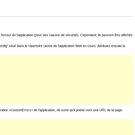
l'erreur de l'application (pour des raisons de sécurité). Cependant, ils peuvent être affichés
fig" situé dans le répertoire racine de l'application Web en cours. Attribuez ensuite la
uration <customErrors> de l'application, de sorte qu'il pointe vers une URL de la page