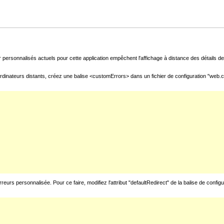
 personnalisés actuels pour cette application empêchent l'affichage à distance des détails de 
rdinateurs distants, créez une balise <customErrors> dans un fichier de configuration "web.con
urs personnalisée. Pour ce faire, modifiez l'attribut "defaultRedirect" de la balise de config