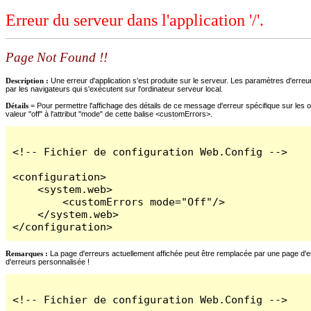
Erreur du serveur dans l'application '/'.
Page Not Found !!
Description :
Une erreur d'application s'est produite sur le serveur. Les paramètres d'erreur
par les navigateurs qui s'exécutent sur l'ordinateur serveur local.
Détails =
Pour permettre l'affichage des détails de ce message d'erreur spécifique sur les o
valeur "off" à l'attribut "mode" de cette balise <customErrors>.
<!-- Fichier de configuration Web.Config -->

<configuration>

    <system.web>

        <customErrors mode="Off"/>

    </system.web>

</configuration>
Remarques :
La page d'erreurs actuellement affichée peut être remplacée par une page d'erre
d'erreurs personnalisée !
<!-- Fichier de configuration Web.Config -->
