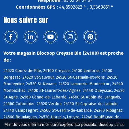
Téléphone :
05 33 09 57 87
Coordonnées GPS :
44,8502822 ° , 0,5360851 °
Nous suivre sur
Votre magasin Biocoop Creysse Bio (24100) est proche
de :
24520 Cours-de-Pile, 24100 Creysse, 24100 Lembras, 24100
Bergerac, 24520 St-Sauveur, 24520 St-Germain-et-Mons, 24520
Mouleydier, 24520 St-Nexans, 24520 Lamonzie-Montastruc, 24240
Monbazillac, 24100 St-Laurent-des-Vignes, 24140 Queyssac, 24520
St-Agne, 24560 Conne-de-Labarde, 24560 St-Aubin-de-Lanquais,
24560 Colombier, 24520 Verdon, 24150 St-Capraise-de-Lalinde,
24140 Campsegret, 24560 St-Cernin-de-Labarde, 24240 Ribagnac,
24560 Bouniagues, 24520 Liorac s/Louyre, 24240 Rouffignac-de-
Sigoulès, 24140 Maurens, 24150 Cause-de-Clérans, 24130
Afin de vous offrir la meilleure expérience possible, Biocoop utilise