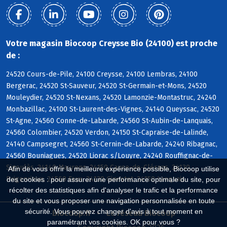
Votre magasin Biocoop Creysse Bio (24100) est proche
de :
24520 Cours-de-Pile, 24100 Creysse, 24100 Lembras, 24100
Bergerac, 24520 St-Sauveur, 24520 St-Germain-et-Mons, 24520
Mouleydier, 24520 St-Nexans, 24520 Lamonzie-Montastruc, 24240
Monbazillac, 24100 St-Laurent-des-Vignes, 24140 Queyssac, 24520
St-Agne, 24560 Conne-de-Labarde, 24560 St-Aubin-de-Lanquais,
24560 Colombier, 24520 Verdon, 24150 St-Capraise-de-Lalinde,
24140 Campsegret, 24560 St-Cernin-de-Labarde, 24240 Ribagnac,
24560 Bouniagues, 24520 Liorac s/Louyre, 24240 Rouffignac-de-
Sigoulès, 24140 Maurens, 24150 Cause-de-Clérans, 24130
Afin de vous offrir la meilleure expérience possible, Biocoop utilise
Prigonrieux, 24560 Faux, 24130 Ginestet, 24150 Lanquais
des cookies : pour assurer une performance optimale du site, pour
récolter des statistiques afin d'analyser le trafic et la performance
du site et vous proposer une navigation personnalisée en toute
sécurité. Vous pouvez changer d'avis à tout moment en
Biocoop.fr
Le réseau Biocoop
paramétrant vos cookies. OK pour vous ?