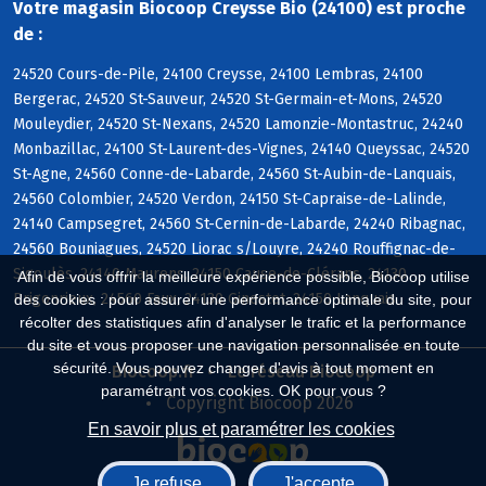
Votre magasin Biocoop Creysse Bio (24100) est proche
de :
24520 Cours-de-Pile, 24100 Creysse, 24100 Lembras, 24100
Bergerac, 24520 St-Sauveur, 24520 St-Germain-et-Mons, 24520
Mouleydier, 24520 St-Nexans, 24520 Lamonzie-Montastruc, 24240
Monbazillac, 24100 St-Laurent-des-Vignes, 24140 Queyssac, 24520
St-Agne, 24560 Conne-de-Labarde, 24560 St-Aubin-de-Lanquais,
24560 Colombier, 24520 Verdon, 24150 St-Capraise-de-Lalinde,
24140 Campsegret, 24560 St-Cernin-de-Labarde, 24240 Ribagnac,
24560 Bouniagues, 24520 Liorac s/Louyre, 24240 Rouffignac-de-
Sigoulès, 24140 Maurens, 24150 Cause-de-Clérans, 24130
Afin de vous offrir la meilleure expérience possible, Biocoop utilise
Prigonrieux, 24560 Faux, 24130 Ginestet, 24150 Lanquais
des cookies : pour assurer une performance optimale du site, pour
récolter des statistiques afin d'analyser le trafic et la performance
du site et vous proposer une navigation personnalisée en toute
sécurité. Vous pouvez changer d'avis à tout moment en
Biocoop.fr
Le réseau Biocoop
paramétrant vos cookies. OK pour vous ?
Copyright Biocoop 2026
En savoir plus et paramétrer les cookies
Je refuse
J'accepte