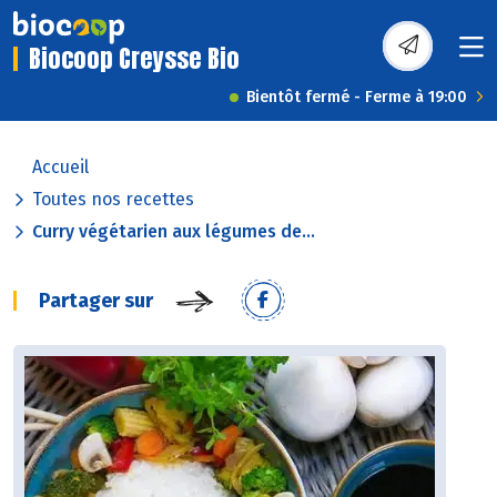
Biocoop Creysse Bio
Bientôt fermé - Ferme à 19:00
Accueil
Toutes nos recettes
Curry végétarien aux légumes de...
Partager sur