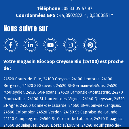
Téléphone :
05 33 09 57 87
Coordonnées GPS :
44,8502822 ° , 0,5360851 °
Nous suivre sur
Votre magasin Biocoop Creysse Bio (24100) est proche
de :
24520 Cours-de-Pile, 24100 Creysse, 24100 Lembras, 24100
Bergerac, 24520 St-Sauveur, 24520 St-Germain-et-Mons, 24520
Mouleydier, 24520 St-Nexans, 24520 Lamonzie-Montastruc, 24240
Monbazillac, 24100 St-Laurent-des-Vignes, 24140 Queyssac, 24520
St-Agne, 24560 Conne-de-Labarde, 24560 St-Aubin-de-Lanquais,
24560 Colombier, 24520 Verdon, 24150 St-Capraise-de-Lalinde,
24140 Campsegret, 24560 St-Cernin-de-Labarde, 24240 Ribagnac,
24560 Bouniagues, 24520 Liorac s/Louyre, 24240 Rouffignac-de-