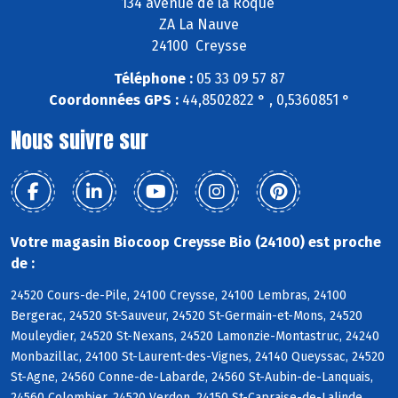
134 avenue de la Roque
ZA La Nauve
24100 Creysse
Téléphone :
05 33 09 57 87
Coordonnées GPS :
44,8502822 ° , 0,5360851 °
Nous suivre sur
Votre magasin Biocoop Creysse Bio (24100) est proche
de :
24520 Cours-de-Pile, 24100 Creysse, 24100 Lembras, 24100
Bergerac, 24520 St-Sauveur, 24520 St-Germain-et-Mons, 24520
Mouleydier, 24520 St-Nexans, 24520 Lamonzie-Montastruc, 24240
Monbazillac, 24100 St-Laurent-des-Vignes, 24140 Queyssac, 24520
St-Agne, 24560 Conne-de-Labarde, 24560 St-Aubin-de-Lanquais,
24560 Colombier, 24520 Verdon, 24150 St-Capraise-de-Lalinde,