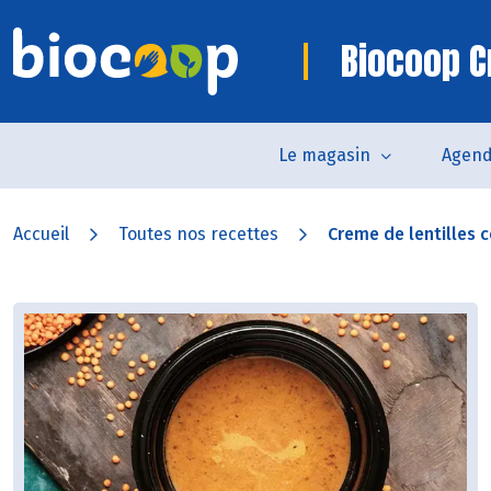
Biocoop C
Le magasin
Agen
Accueil
Toutes nos recettes
Creme de lentilles co