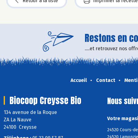
Retour à la liste
Imprimer la recette
Restons en con
....et retrouvez nos of
Accueil
Contact
Menti
Biocoop Creysse Bio
Nous suiv
134 avenue de la Roque
Votre magasi
ZA La Nauve
24100 Creysse
24520 Cours-de
24520 Lamonzie