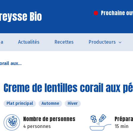
reysse Bio
Prochaine ouv
da
Actualités
Recettes
Producteurs
rail aux...
Creme de lentilles corail aux p
Plat principal
Automne
Hiver
Nombre de personnes
Prépara
4 personnes
15 min