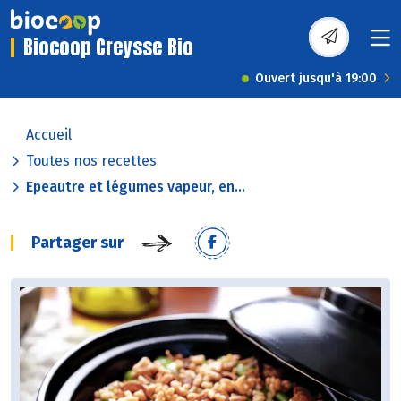
Biocoop Creysse Bio
Ouvert jusqu'à 19:00
Accueil
Toutes nos recettes
Epeautre et légumes vapeur, en...
Partager sur