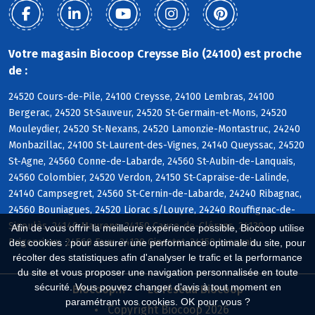
Votre magasin Biocoop Creysse Bio (24100) est proche
de :
24520 Cours-de-Pile, 24100 Creysse, 24100 Lembras, 24100
Bergerac, 24520 St-Sauveur, 24520 St-Germain-et-Mons, 24520
Mouleydier, 24520 St-Nexans, 24520 Lamonzie-Montastruc, 24240
Monbazillac, 24100 St-Laurent-des-Vignes, 24140 Queyssac, 24520
St-Agne, 24560 Conne-de-Labarde, 24560 St-Aubin-de-Lanquais,
24560 Colombier, 24520 Verdon, 24150 St-Capraise-de-Lalinde,
24140 Campsegret, 24560 St-Cernin-de-Labarde, 24240 Ribagnac,
24560 Bouniagues, 24520 Liorac s/Louyre, 24240 Rouffignac-de-
Sigoulès, 24140 Maurens, 24150 Cause-de-Clérans, 24130
Afin de vous offrir la meilleure expérience possible, Biocoop utilise
Prigonrieux, 24560 Faux, 24130 Ginestet, 24150 Lanquais
des cookies : pour assurer une performance optimale du site, pour
récolter des statistiques afin d'analyser le trafic et la performance
du site et vous proposer une navigation personnalisée en toute
sécurité. Vous pouvez changer d'avis à tout moment en
Biocoop.fr
Le réseau Biocoop
paramétrant vos cookies. OK pour vous ?
Copyright Biocoop 2026