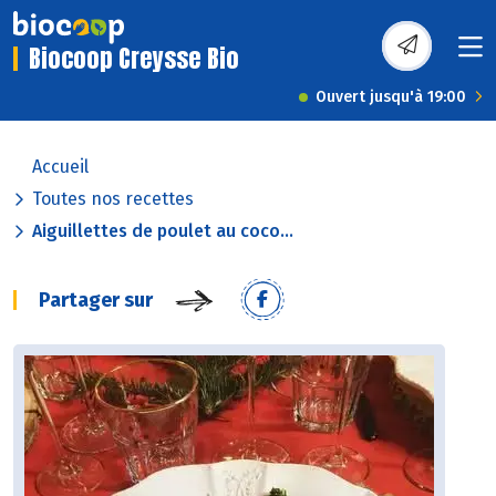
Biocoop Creysse Bio
Ouvert jusqu'à 19:00
Accueil
Toutes nos recettes
Aiguillettes de poulet au coco...
Partager sur