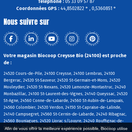
Téléphone :
05 33 09 57 87
Coordonnées GPS :
44,8502822 ° , 0,5360851 °
Nous suivre sur
Votre magasin Biocoop Creysse Bio (24100) est proche
de :
24520 Cours-de-Pile, 24100 Creysse, 24100 Lembras, 24100
Bergerac, 24520 St-Sauveur, 24520 St-Germain-et-Mons, 24520
Mouleydier, 24520 St-Nexans, 24520 Lamonzie-Montastruc, 24240
Monbazillac, 24100 St-Laurent-des-Vignes, 24140 Queyssac, 24520
St-Agne, 24560 Conne-de-Labarde, 24560 St-Aubin-de-Lanquais,
24560 Colombier, 24520 Verdon, 24150 St-Capraise-de-Lalinde,
24140 Campsegret, 24560 St-Cernin-de-Labarde, 24240 Ribagnac,
24560 Bouniagues, 24520 Liorac s/Louyre, 24240 Rouffignac-de-
Sigoulès, 24140 Maurens, 24150 Cause-de-Clérans, 24130
Afin de vous offrir la meilleure expérience possible, Biocoop utilise