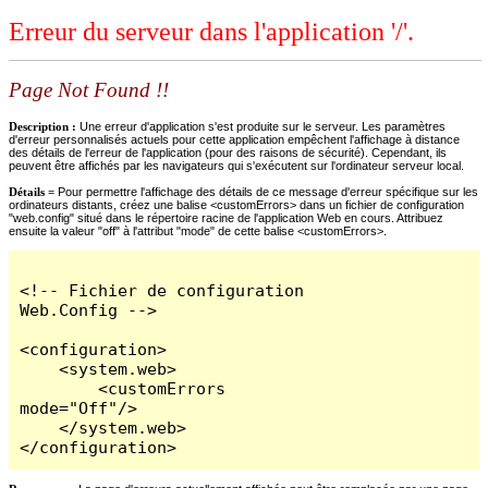
Erreur du serveur dans l'application '/'.
Page Not Found !!
Description :
Une erreur d'application s'est produite sur le serveur. Les paramètres
d'erreur personnalisés actuels pour cette application empêchent l'affichage à distance
des détails de l'erreur de l'application (pour des raisons de sécurité). Cependant, ils
peuvent être affichés par les navigateurs qui s'exécutent sur l'ordinateur serveur local.
Détails =
Pour permettre l'affichage des détails de ce message d'erreur spécifique sur les
ordinateurs distants, créez une balise <customErrors> dans un fichier de configuration
"web.config" situé dans le répertoire racine de l'application Web en cours. Attribuez
ensuite la valeur "off" à l'attribut "mode" de cette balise <customErrors>.
<!-- Fichier de configuration 
Web.Config -->

<configuration>

    <system.web>

        <customErrors 
mode="Off"/>

    </system.web>

</configuration>