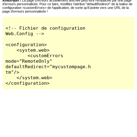
Remarques :
La page d'erreurs actuellement affichée peut être remplacée par une page
d'erreurs personnalisée. Pour ce faire, modifiez l'attribut "defaultRedirect" de la balise de
configuration <customErrors> de l'application, de sorte qu'il pointe vers une URL de la
page d'erreurs personnalisée !
<!-- Fichier de configuration 
Web.Config -->

<configuration>

    <system.web>

        <customErrors 
mode="RemoteOnly" 
defaultRedirect="mycustompage.h
tm"/>

    </system.web>

</configuration>