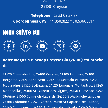
ZA La Nauve
24100 Creysse
Téléphone :
05 33 09 57 87
Coordonnées GPS :
44,8502822 ° , 0,5360851 °
Nous suivre sur
Votre magasin Biocoop Creysse Bio (24100) est proche
de :
24520 Cours-de-Pile, 24100 Creysse, 24100 Lembras, 24100
Bergerac, 24520 St-Sauveur, 24520 St-Germain-et-Mons, 24520
Mouleydier, 24520 St-Nexans, 24520 Lamonzie-Montastruc, 24240
Monbazillac, 24100 St-Laurent-des-Vignes, 24140 Queyssac, 24520
St-Agne, 24560 Conne-de-Labarde, 24560 St-Aubin-de-Lanquais,
24560 Colombier, 24520 Verdon, 24150 St-Capraise-de-Lalinde,
24140 Campsegret, 24560 St-Cernin-de-Labarde, 24240 Ribagnac,