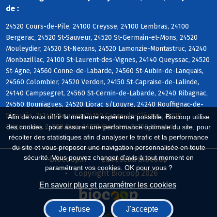
de :
24520 Cours-de-Pile, 24100 Creysse, 24100 Lembras, 24100
Bergerac, 24520 St-Sauveur, 24520 St-Germain-et-Mons, 24520
Mouleydier, 24520 St-Nexans, 24520 Lamonzie-Montastruc, 24240
Monbazillac, 24100 St-Laurent-des-Vignes, 24140 Queyssac, 24520
St-Agne, 24560 Conne-de-Labarde, 24560 St-Aubin-de-Lanquais,
24560 Colombier, 24520 Verdon, 24150 St-Capraise-de-Lalinde,
24140 Campsegret, 24560 St-Cernin-de-Labarde, 24240 Ribagnac,
24560 Bouniagues, 24520 Liorac s/Louyre, 24240 Rouffignac-de-
Sigoulès, 24140 Maurens, 24150 Cause-de-Clérans, 24130
Afin de vous offrir la meilleure expérience possible, Biocoop utilise
Prigonrieux, 24560 Faux, 24130 Ginestet, 24150 Lanquais
des cookies : pour assurer une performance optimale du site, pour
récolter des statistiques afin d'analyser le trafic et la performance
du site et vous proposer une navigation personnalisée en toute
sécurité. Vous pouvez changer d'avis à tout moment en
Biocoop.fr
Le réseau Biocoop
paramétrant vos cookies. OK pour vous ?
Copyright Biocoop 2026
En savoir plus et paramétrer les cookies
Je refuse
J'accepte