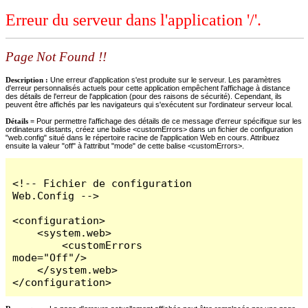
Erreur du serveur dans l'application '/'.
Page Not Found !!
Description :
Une erreur d'application s'est produite sur le serveur. Les paramètres
d'erreur personnalisés actuels pour cette application empêchent l'affichage à distance
des détails de l'erreur de l'application (pour des raisons de sécurité). Cependant, ils
peuvent être affichés par les navigateurs qui s'exécutent sur l'ordinateur serveur local.
Détails =
Pour permettre l'affichage des détails de ce message d'erreur spécifique sur les
ordinateurs distants, créez une balise <customErrors> dans un fichier de configuration
"web.config" situé dans le répertoire racine de l'application Web en cours. Attribuez
ensuite la valeur "off" à l'attribut "mode" de cette balise <customErrors>.
<!-- Fichier de configuration 
Web.Config -->

<configuration>

    <system.web>

        <customErrors 
mode="Off"/>

    </system.web>

</configuration>