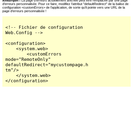
Remarques :
La page d'erreurs actuellement affichée peut être remplacée par une page
d'erreurs personnalisée. Pour ce faire, modifiez l'attribut "defaultRedirect" de la balise de
configuration <customErrors> de l'application, de sorte qu'il pointe vers une URL de la
page d'erreurs personnalisée !
<!-- Fichier de configuration 
Web.Config -->

<configuration>

    <system.web>

        <customErrors 
mode="RemoteOnly" 
defaultRedirect="mycustompage.h
tm"/>

    </system.web>

</configuration>