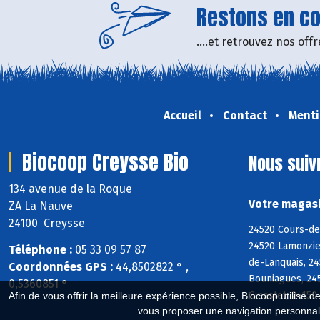
Restons en con
....et retrouvez nos of
Accueil
Contact
Menti
Biocoop Creysse Bio
Nous suiv
134 avenue de la Roque
Votre magasi
ZA La Nauve
24100 Creysse
24520 Cours-de
24520 Lamonzie
Téléphone :
05 33 09 57 87
de-Lanquais, 2
Coordonnées GPS :
44,8502822 ° ,
Bouniagues, 245
0,5360851 °
Ginestet, 24150
Afin de vous offrir la meilleure expérience possible, Biocoop utilise d
vous proposer une navigation personnal