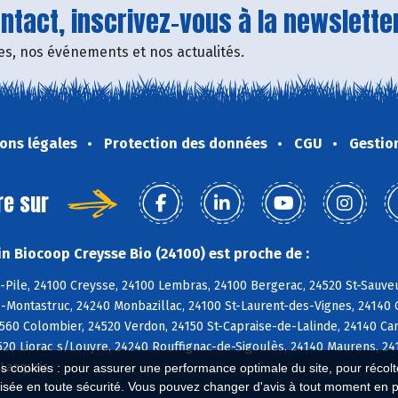
tact, inscrivez-vous à la newsletter
fres, nos événements et nos actualités.
ons légales
Protection des données
CGU
Gestio
re sur
n Biocoop Creysse Bio (24100) est proche de :
-Pile, 24100 Creysse, 24100 Lembras, 24100 Bergerac, 24520 St-Sauveu
-Montastruc, 24240 Monbazillac, 24100 St-Laurent-des-Vignes, 24140
4560 Colombier, 24520 Verdon, 24150 St-Capraise-de-Lalinde, 24140 C
20 Liorac s/Louyre, 24240 Rouffignac-de-Sigoulès, 24140 Maurens, 24
 Lanquais
es cookies : pour assurer une performance optimale du site, pour récolter
isée en toute sécurité. Vous pouvez changer d'avis à tout moment en 