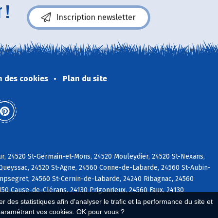
 !
Inscription newsletter
n des cookies
Plan du site
r, 24520 St-Germain-et-Mons, 24520 Mouleydier, 24520 St-Nexans,
 Queyssac, 24520 St-Agne, 24560 Conne-de-Labarde, 24560 St-Aubin-
ampsegret, 24560 St-Cernin-de-Labarde, 24240 Ribagnac, 24560
150 Cause-de-Clérans, 24130 Prigonrieux, 24560 Faux, 24130
 des statistiques afin d'analyser le trafic et la performance du site et
paramétrant vos cookies. OK pour vous ?