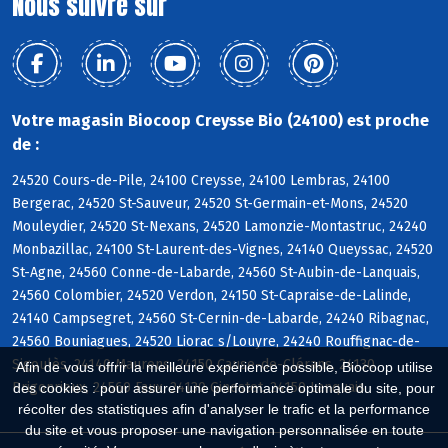
Nous suivre sur
Votre magasin Biocoop Creysse Bio (24100) est proche
de :
24520 Cours-de-Pile, 24100 Creysse, 24100 Lembras, 24100
Bergerac, 24520 St-Sauveur, 24520 St-Germain-et-Mons, 24520
Mouleydier, 24520 St-Nexans, 24520 Lamonzie-Montastruc, 24240
Monbazillac, 24100 St-Laurent-des-Vignes, 24140 Queyssac, 24520
St-Agne, 24560 Conne-de-Labarde, 24560 St-Aubin-de-Lanquais,
24560 Colombier, 24520 Verdon, 24150 St-Capraise-de-Lalinde,
24140 Campsegret, 24560 St-Cernin-de-Labarde, 24240 Ribagnac,
24560 Bouniagues, 24520 Liorac s/Louyre, 24240 Rouffignac-de-
Sigoulès, 24140 Maurens, 24150 Cause-de-Clérans, 24130
Afin de vous offrir la meilleure expérience possible, Biocoop utilise
Prigonrieux, 24560 Faux, 24130 Ginestet, 24150 Lanquais
des cookies : pour assurer une performance optimale du site, pour
récolter des statistiques afin d'analyser le trafic et la performance
du site et vous proposer une navigation personnalisée en toute