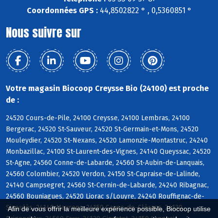
Coordonnées GPS :
44,8502822 ° , 0,5360851 °
Nous suivre sur
Votre magasin Biocoop Creysse Bio (24100) est proche
de :
24520 Cours-de-Pile, 24100 Creysse, 24100 Lembras, 24100
Bergerac, 24520 St-Sauveur, 24520 St-Germain-et-Mons, 24520
Mouleydier, 24520 St-Nexans, 24520 Lamonzie-Montastruc, 24240
Monbazillac, 24100 St-Laurent-des-Vignes, 24140 Queyssac, 24520
St-Agne, 24560 Conne-de-Labarde, 24560 St-Aubin-de-Lanquais,
24560 Colombier, 24520 Verdon, 24150 St-Capraise-de-Lalinde,
24140 Campsegret, 24560 St-Cernin-de-Labarde, 24240 Ribagnac,
24560 Bouniagues, 24520 Liorac s/Louyre, 24240 Rouffignac-de-
Sigoulès, 24140 Maurens, 24150 Cause-de-Clérans, 24130
Afin de vous offrir la meilleure expérience possible, Biocoop utilise