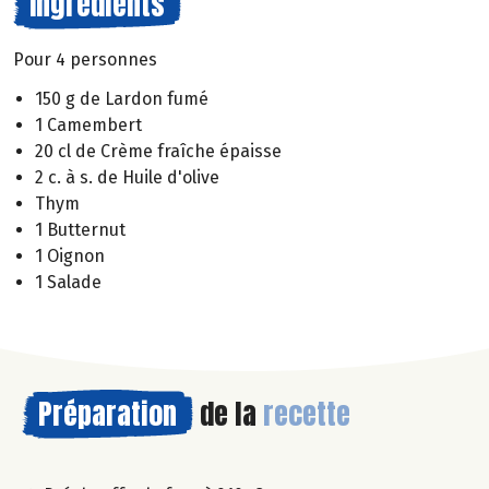
Ingrédients
Pour 4 personnes
150 g de Lardon fumé
1 Camembert
20 cl de Crème fraîche épaisse
2 c. à s. de Huile d'olive
Thym
1 Butternut
1 Oignon
1 Salade
Préparation
de la
recette