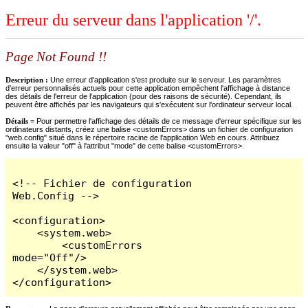
Erreur du serveur dans l'application '/'.
Page Not Found !!
Description :
Une erreur d'application s'est produite sur le serveur. Les paramètres
d'erreur personnalisés actuels pour cette application empêchent l'affichage à distance
des détails de l'erreur de l'application (pour des raisons de sécurité). Cependant, ils
peuvent être affichés par les navigateurs qui s'exécutent sur l'ordinateur serveur local.
Détails =
Pour permettre l'affichage des détails de ce message d'erreur spécifique sur les
ordinateurs distants, créez une balise <customErrors> dans un fichier de configuration
"web.config" situé dans le répertoire racine de l'application Web en cours. Attribuez
ensuite la valeur "off" à l'attribut "mode" de cette balise <customErrors>.
<!-- Fichier de configuration 
Web.Config -->

<configuration>

    <system.web>

        <customErrors 
mode="Off"/>

    </system.web>

</configuration>