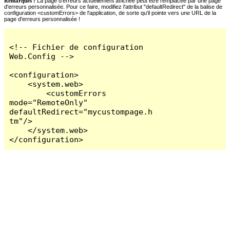
Remarques :
La page d'erreurs actuellement affichée peut être remplacée par une page
d'erreurs personnalisée. Pour ce faire, modifiez l'attribut "defaultRedirect" de la balise de
configuration <customErrors> de l'application, de sorte qu'il pointe vers une URL de la
page d'erreurs personnalisée !
<!-- Fichier de configuration 
Web.Config -->

<configuration>

    <system.web>

        <customErrors 
mode="RemoteOnly" 
defaultRedirect="mycustompage.h
tm"/>

    </system.web>

</configuration>