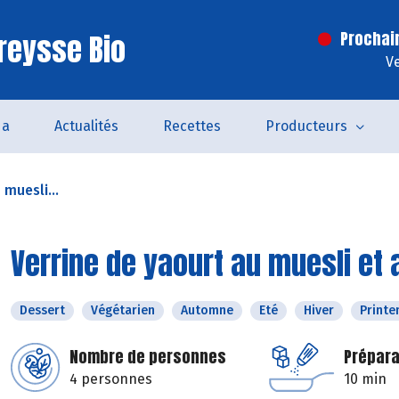
reysse Bio
Prochai
V
da
Actualités
Recettes
Producteurs
 muesli...
Verrine de yaourt au muesli et 
Dessert
Végétarien
Automne
Eté
Hiver
Print
Nombre de personnes
Prépara
4 personnes
10 min