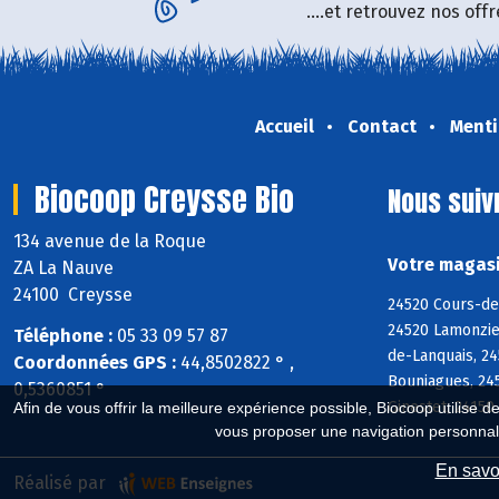
....et retrouvez nos of
Accueil
Contact
Menti
Biocoop Creysse Bio
Nous suiv
134 avenue de la Roque
Votre magasi
ZA La Nauve
24100 Creysse
24520 Cours-de
24520 Lamonzie
Téléphone :
05 33 09 57 87
de-Lanquais, 2
Coordonnées GPS :
44,8502822 ° ,
Bouniagues, 245
0,5360851 °
Ginestet, 24150
Afin de vous offrir la meilleure expérience possible, Biocoop utilise d
vous proposer une navigation personnal
En savoi
Réalisé par