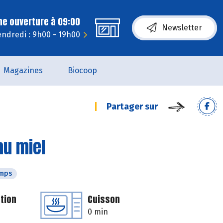
ne ouverture à 09:00
Newsletter
endredi : 9h00 - 19h00
Magazines
Biocoop
Partager sur
au miel
emps
tion
Cuisson
0 min