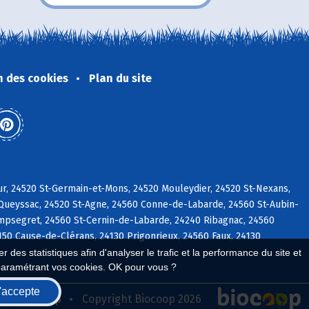
n des cookies
Plan du site
r, 24520 St-Germain-et-Mons, 24520 Mouleydier, 24520 St-Nexans,
 Queyssac, 24520 St-Agne, 24560 Conne-de-Labarde, 24560 St-Aubin-
ampsegret, 24560 St-Cernin-de-Labarde, 24240 Ribagnac, 24560
150 Cause-de-Clérans, 24130 Prigonrieux, 24560 Faux, 24130
 des statistiques afin d'analyser le trafic et la performance du site et
paramétrant vos cookies. OK pour vous ?
'accepte
seau Biocoop
Copyright Biocoop 2026