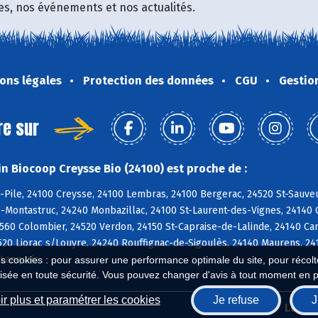
fres, nos événements et nos actualités.
ons légales
Protection des données
CGU
Gestio
re sur
n Biocoop Creysse Bio (24100) est proche de :
-Pile, 24100 Creysse, 24100 Lembras, 24100 Bergerac, 24520 St-Sauveu
-Montastruc, 24240 Monbazillac, 24100 St-Laurent-des-Vignes, 24140
4560 Colombier, 24520 Verdon, 24150 St-Capraise-de-Lalinde, 24140 C
20 Liorac s/Louyre, 24240 Rouffignac-de-Sigoulès, 24140 Maurens, 24
 Lanquais
es cookies : pour assurer une performance optimale du site, pour récolter
isée en toute sécurité. Vous pouvez changer d'avis à tout moment en 
r plus et paramétrer les cookies
Je refuse
J
Biocoop.fr
Le ré