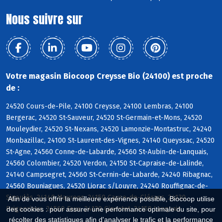
Nous suivre sur
Votre magasin Biocoop Creysse Bio (24100) est proche
de :
24520 Cours-de-Pile, 24100 Creysse, 24100 Lembras, 24100
Bergerac, 24520 St-Sauveur, 24520 St-Germain-et-Mons, 24520
Mouleydier, 24520 St-Nexans, 24520 Lamonzie-Montastruc, 24240
Monbazillac, 24100 St-Laurent-des-Vignes, 24140 Queyssac, 24520
St-Agne, 24560 Conne-de-Labarde, 24560 St-Aubin-de-Lanquais,
24560 Colombier, 24520 Verdon, 24150 St-Capraise-de-Lalinde,
24140 Campsegret, 24560 St-Cernin-de-Labarde, 24240 Ribagnac,
24560 Bouniagues, 24520 Liorac s/Louyre, 24240 Rouffignac-de-
Sigoulès, 24140 Maurens, 24150 Cause-de-Clérans, 24130
Afin de vous offrir la meilleure expérience possible, Biocoop utilise
Prigonrieux, 24560 Faux, 24130 Ginestet, 24150 Lanquais
des cookies : pour assurer une performance optimale du site, pour
récolter des statistiques afin d'analyser le trafic et la performance