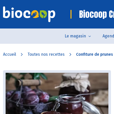
Biocoop C
Le magasin
Agen
Accueil
Toutes nos recettes
Confiture de prunes