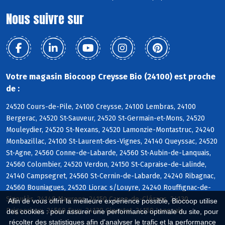
Nous suivre sur
Votre magasin Biocoop Creysse Bio (24100) est proche
de :
24520 Cours-de-Pile, 24100 Creysse, 24100 Lembras, 24100
Bergerac, 24520 St-Sauveur, 24520 St-Germain-et-Mons, 24520
Mouleydier, 24520 St-Nexans, 24520 Lamonzie-Montastruc, 24240
Monbazillac, 24100 St-Laurent-des-Vignes, 24140 Queyssac, 24520
St-Agne, 24560 Conne-de-Labarde, 24560 St-Aubin-de-Lanquais,
24560 Colombier, 24520 Verdon, 24150 St-Capraise-de-Lalinde,
24140 Campsegret, 24560 St-Cernin-de-Labarde, 24240 Ribagnac,
24560 Bouniagues, 24520 Liorac s/Louyre, 24240 Rouffignac-de-
Sigoulès, 24140 Maurens, 24150 Cause-de-Clérans, 24130
Afin de vous offrir la meilleure expérience possible, Biocoop utilise
Prigonrieux, 24560 Faux, 24130 Ginestet, 24150 Lanquais
des cookies : pour assurer une performance optimale du site, pour
récolter des statistiques afin d'analyser le trafic et la performance