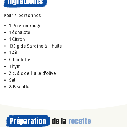
Ingrédients
Pour 4 personnes
1 Poivron rouge
1 échalote
1 Citron
135 g de Sardine à l'huile
1 Ail
Ciboulette
Thym
2 c. à c de Huile d'olive
Sel
8 Biscotte
Préparation
de la
recette