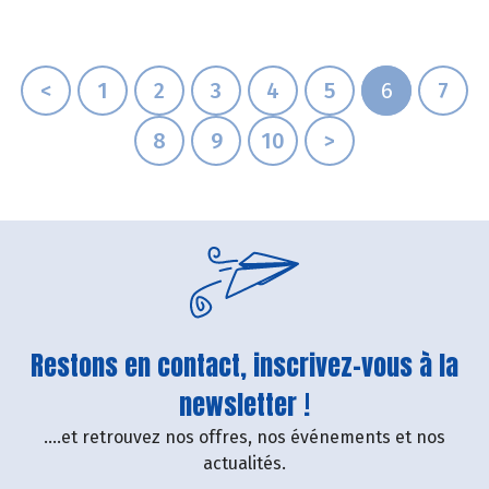
<
1
2
3
4
5
6
7
8
9
10
>
Restons en contact, inscrivez-vous à la
newsletter !
....et retrouvez nos offres, nos événements et nos
actualités.