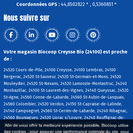
Coordonnées GPS :
44,8502822 ° , 0,5360851 °
Nous suivre sur
Votre magasin Biocoop Creysse Bio (24100) est proche
de :
24520 Cours-de-Pile, 24100 Creysse, 24100 Lembras, 24100
Bergerac, 24520 St-Sauveur, 24520 St-Germain-et-Mons, 24520
Mouleydier, 24520 St-Nexans, 24520 Lamonzie-Montastruc, 24240
Monbazillac, 24100 St-Laurent-des-Vignes, 24140 Queyssac, 24520
St-Agne, 24560 Conne-de-Labarde, 24560 St-Aubin-de-Lanquais,
24560 Colombier, 24520 Verdon, 24150 St-Capraise-de-Lalinde,
24140 Campsegret, 24560 St-Cernin-de-Labarde, 24240 Ribagnac,
24560 Bouniagues, 24520 Liorac s/Louyre, 24240 Rouffignac-de-
Sigoulès, 24140 Maurens, 24150 Cause-de-Clérans, 24130
Afin de vous offrir la meilleure expérience possible, Biocoop utilise
Prigonrieux, 24560 Faux, 24130 Ginestet, 24150 Lanquais
des cookies : pour assurer une performance optimale du site, pour