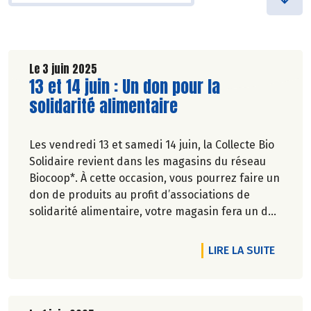
Le 3 juin 2025
Lire la suite de l'article
13 et 14 juin : Un don pour la
solidarité alimentaire
Les vendredi 13 et samedi 14 juin, la Collecte Bio
Solidaire revient dans les magasins du réseau
Biocoop*. À cette occasion, vous pourrez faire un
don de produits au profit d’associations de
solidarité alimentaire, votre magasin fera un don
financier et, cerise sur le gâteau, la Coopérative
Biocoop y ajoutera sa contribution !
DE L'A
LIRE LA SUITE