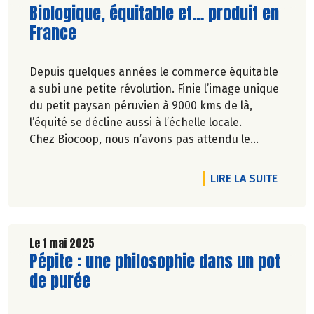
Lire la suite de l'article
Biologique, équitable et… produit en
France
Depuis quelques années le commerce équitable
a subi une petite révolution. Finie l’image unique
du petit paysan péruvien à 9000 kms de là,
l’équité se décline aussi à l’échelle locale.
Chez Biocoop, nous n’avons pas attendu le
changement de définition officiel pour soutenir
nos paysan.ne.s français.e.s ! Ensemble,
DE L'A
LIRE LA SUITE
soutenons un commerce plus juste
Le 1 mai 2025
Lire la suite de l'article
Pépite : une philosophie dans un pot
de purée