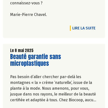
connaissez-vous ?
Marie-Pierre Chavel.
DE L'A
LIRE LA SUITE
Le 8 mai 2025
Lire la suite de l'article
Beauté garantie sans
microplastiques
Pas besoin d’aller chercher par-delà les
montagnes « la » crème ‘naturelle’, issue de la
plante à la mode. Nous amenons, pour vous,
jusque dans nos rayons, le meilleur de la beauté
certifiée et adaptée à tous. Chez Biocoop, aucun
de nos produits ne contient des microplastiques