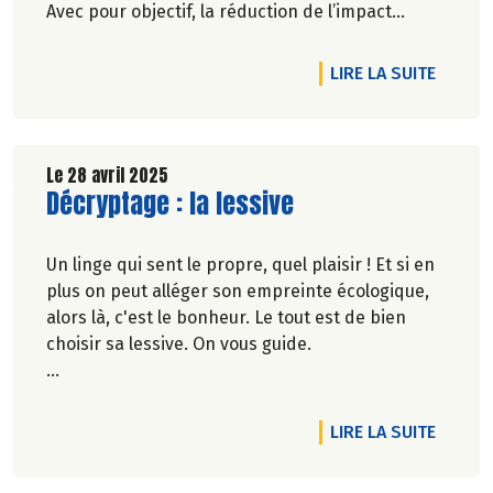
Avec pour objectif, la réduction de l’impact
carbone et la préservation de
l’environnement. Parce que manger des produits
DE L'A
LIRE LA SUITE
de qualité rime avec respect de la saisonnalité,
Biocoop a élaboré un calendrier de saisonnalité
pour ses fruits et légumes bio.
Découvrez celui de Mai 2025 !
Le 28 avril 2025
Lire la suite de l'article
Décryptage : la lessive
Un linge qui sent le propre, quel plaisir ! Et si en
plus on peut alléger son empreinte écologique,
alors là, c'est le bonheur. Le tout est de bien
choisir sa lessive. On vous guide.
Véronique Bourfe-Rivière.
DE L'A
LIRE LA SUITE