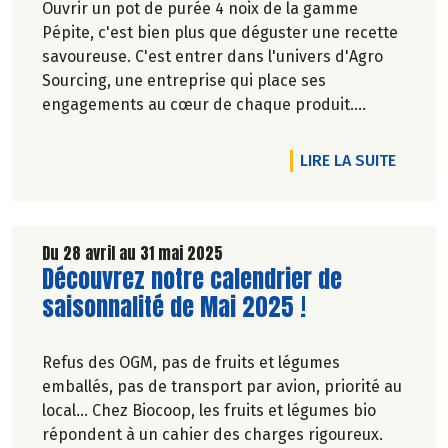
Ouvrir un pot de purée 4 noix de la gamme
Pépite, c'est bien plus que déguster une recette
savoureuse. C'est entrer dans l'univers d'Agro
Sourcing, une entreprise qui place ses
engagements au cœur de chaque produit.
Véronique Bourfe-Rivière.
DE L'A
LIRE LA SUITE
Du 28 avril au 31 mai 2025
Lire la suite de l'article
Découvrez notre calendrier de
saisonnalité de Mai 2025 !
Refus des OGM, pas de fruits et légumes
emballés, pas de transport par avion, priorité au
local… Chez Biocoop, les fruits et légumes bio
répondent à un cahier des charges rigoureux.