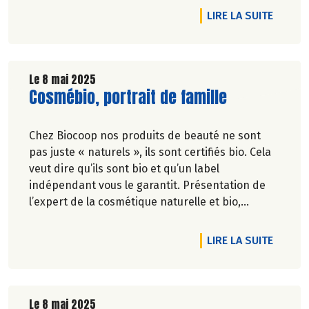
dans sa formulation. Pas besoin d'indésirables
DE L'A
LIRE LA SUITE
pour se rendre désirable.
Le 8 mai 2025
Lire la suite de l'article
Cosmébio, portrait de famille
Chez Biocoop nos produits de beauté ne sont
pas juste « naturels », ils sont certifiés bio. Cela
veut dire qu’ils sont bio et qu’un label
indépendant vous le garantit. Présentation de
l’expert de la cosmétique naturelle et bio,
Cosmébio.
DE L'A
LIRE LA SUITE
Le 8 mai 2025