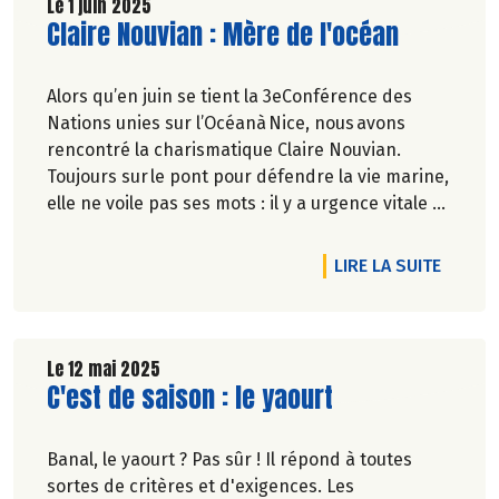
Le 1 juin 2025
Lire la suite de l'article
Claire Nouvian : Mère de l'océan
Alors qu’en juin se tient la 3eConférence des
Nations unies sur l’Océanà Nice, nous avons
rencontré la charismatique Claire Nouvian.
Toujours sur le pont pour défendre la vie marine,
elle ne voile pas ses mots : il y a urgence vitale à
la protéger. Industrie de la pêche sans foi ni loi,
forages, piraterie, inactions politiques, la
DE L'A
LIRE LA SUITE
fondatrice de l’association-phareBLOOMtrace un
sillage de mobilisations souvent victorieuses.
Propos recueillis par Gaïa Mugler-Thouvenin.
Le 12 mai 2025
Lire la suite de l'article
C'est de saison : le yaourt
Banal, le yaourt ? Pas sûr ! Il répond à toutes
sortes de critères et d'exigences. Les