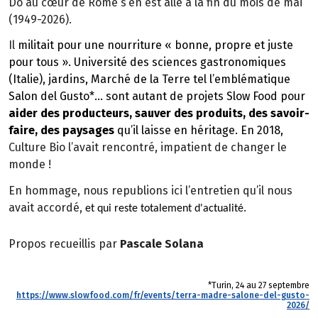
Do au cœur de Rome s’en est allé à la fin du mois de mai
(1949-2026).
Il
militait pour une nourriture « bonne, propre et juste
pour tous ». Université des sciences gastronomiques
(Italie), jardins, Marché de la Terre tel l’emblématique
Salon del Gusto*
… sont autant de projets Slow Food pour
aider des producteurs, sauver des produits, des savoir-
faire, des paysages
qu’il laisse en héritage. En 2018,
Culture Bio l’avait rencontré, impatient de changer le
monde !
En hommage, nous republions ici l’entretien qu’il nous
avait accordé,
.
et qui reste totalement d'actualité
Propos recueillis par
Pascale Solana
*Turin, 24 au 27 septembre
https://www.slowfood.com/fr/events/terra-madre-salone-del-gusto-
2026/