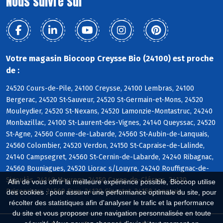
Nous suivre sur
Votre magasin Biocoop Creysse Bio (24100) est proche
de :
24520 Cours-de-Pile, 24100 Creysse, 24100 Lembras, 24100
Bergerac, 24520 St-Sauveur, 24520 St-Germain-et-Mons, 24520
Mouleydier, 24520 St-Nexans, 24520 Lamonzie-Montastruc, 24240
Monbazillac, 24100 St-Laurent-des-Vignes, 24140 Queyssac, 24520
St-Agne, 24560 Conne-de-Labarde, 24560 St-Aubin-de-Lanquais,
24560 Colombier, 24520 Verdon, 24150 St-Capraise-de-Lalinde,
24140 Campsegret, 24560 St-Cernin-de-Labarde, 24240 Ribagnac,
24560 Bouniagues, 24520 Liorac s/Louyre, 24240 Rouffignac-de-
Sigoulès, 24140 Maurens, 24150 Cause-de-Clérans, 24130
Afin de vous offrir la meilleure expérience possible, Biocoop utilise
Prigonrieux, 24560 Faux, 24130 Ginestet, 24150 Lanquais
des cookies : pour assurer une performance optimale du site, pour
récolter des statistiques afin d'analyser le trafic et la performance
du site et vous proposer une navigation personnalisée en toute