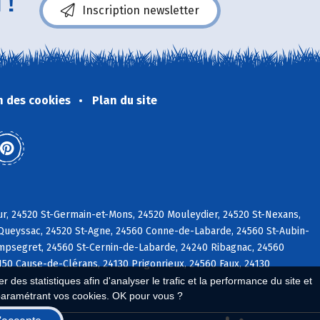
 !
Inscription newsletter
n des cookies
Plan du site
r, 24520 St-Germain-et-Mons, 24520 Mouleydier, 24520 St-Nexans,
 Queyssac, 24520 St-Agne, 24560 Conne-de-Labarde, 24560 St-Aubin-
ampsegret, 24560 St-Cernin-de-Labarde, 24240 Ribagnac, 24560
150 Cause-de-Clérans, 24130 Prigonrieux, 24560 Faux, 24130
 des statistiques afin d'analyser le trafic et la performance du site et
paramétrant vos cookies. OK pour vous ?