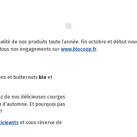
ité de nos produits toute l’année. Fin octobre et début nove
ez tous nos engagements sur
www.biocoop.fr
.
ons et butternuts
bio
et
ez de nos délicieuses courges
n d'automne. Et pourquoi pas
?
icipants
et sous réserve de