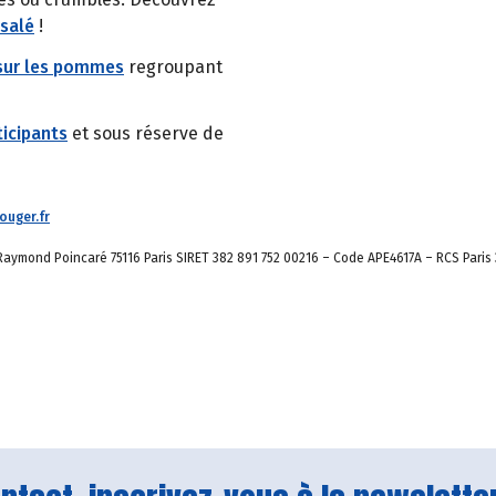
 salé
!
sur les pommes
regroupant
icipants
et sous réserve de
uger.fr
aymond Poincaré 75116 Paris SIRET 382 891 752 00216 – Code APE4617A – RCS Paris 