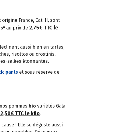
t origine France, Cat. II, sont
2,75€ TTC le
us*
au prix de
déclinent aussi bien en tartes,
hes, risottos ou crostinis.
ées-salées étonnantes.
icipants
et sous réserve de
ar nos pommes
bio
variétés Gala
2,50€ TTC le kilo
e
.
 cause ! Elle se déguste aussi
otes ou crumbles. Découvrez