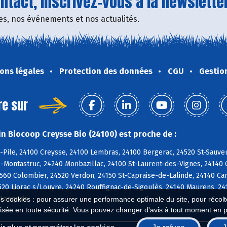
tact, inscrivez-vous à la newsletter
fres, nos événements et nos actualités.
ons légales
Protection des données
CGU
Gestio
re sur
n Biocoop Creysse Bio (24100) est proche de :
-Pile, 24100 Creysse, 24100 Lembras, 24100 Bergerac, 24520 St-Sauveu
-Montastruc, 24240 Monbazillac, 24100 St-Laurent-des-Vignes, 24140
4560 Colombier, 24520 Verdon, 24150 St-Capraise-de-Lalinde, 24140 C
20 Liorac s/Louyre, 24240 Rouffignac-de-Sigoulès, 24140 Maurens, 24
 Lanquais
es cookies : pour assurer une performance optimale du site, pour récolter
isée en toute sécurité. Vous pouvez changer d'avis à tout moment en 