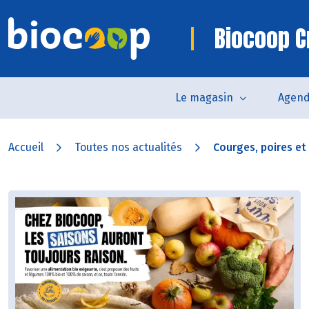
Biocoop C
Le magasin
Agen
Accueil
Toutes nos actualités
Courges, poires et