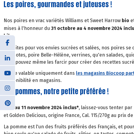
Les poires, gourmandes et juteuses !
Nos poires en vrac variétés Williams et Sweet Harrow
bio
e
mises à l'honneur du
31 octobre au 4 novembre 2024 incl
kilo
.
Parfaites pour vos envies sucrées et salées, nos poires se 
compotes, poire Belle-Hélène, verrines, qu'en salades, quic
Vous pouvez même les farcir pour créer des recettes sucr
*Offre valable uniquement dans
les magasins Biocoop part
disponibilité en magasins.
Les pommes, notre petite préférée !
Du 7 au 11 novembre 2024 inclus*
, laissez-vous tenter p
et Golden Delicious, origine France, Cal. 115/270g au prix d
La pomme est l'un des fruits préférés des Français, et pour
bien seule qu'en salade de fruits, rôties, en tartes, comp