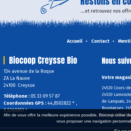
Restons en con
....et retrouvez nos of
Accueil
Contact
Menti
Biocoop Creysse Bio
Nous suiv
134 avenue de la Roque
Votre magasi
ZA La Nauve
24100 Creysse
24520 Cours-de
24520 Lamonzie
Téléphone :
05 33 09 57 87
de-Lanquais, 2
Coordonnées GPS :
44,8502822 ° ,
Bouniagues, 245
0,5360851 °
Ginestet, 24150
Afin de vous offrir la meilleure expérience possible, Biocoop utilise d
vous proposer une navigation personnal