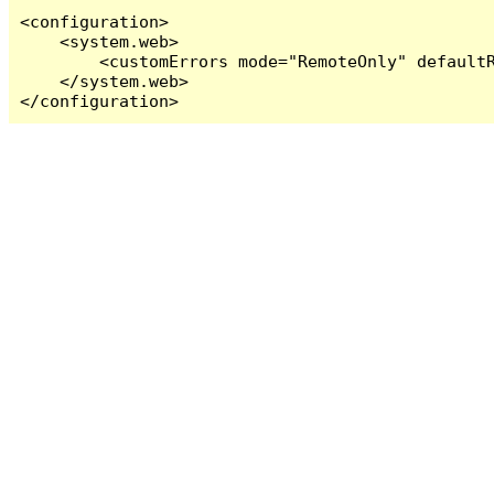
<configuration>

    <system.web>

        <customErrors mode="RemoteOnly" defaultR
    </system.web>

</configuration>