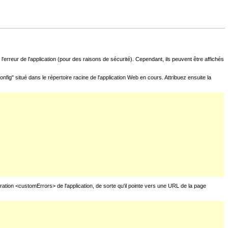
l'erreur de l'application (pour des raisons de sécurité). Cependant, ils peuvent être affichés
fig" situé dans le répertoire racine de l'application Web en cours. Attribuez ensuite la
uration <customErrors> de l'application, de sorte qu'il pointe vers une URL de la page