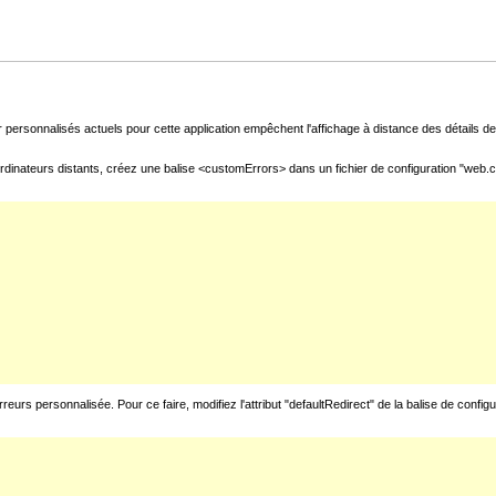
 personnalisés actuels pour cette application empêchent l'affichage à distance des détails de 
rdinateurs distants, créez une balise <customErrors> dans un fichier de configuration "web.con
urs personnalisée. Pour ce faire, modifiez l'attribut "defaultRedirect" de la balise de config