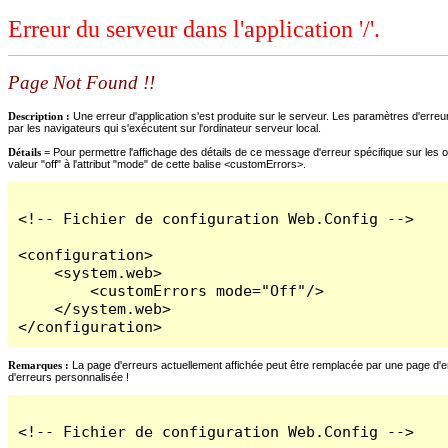
Erreur du serveur dans l'application '/'.
Page Not Found !!
Description :
Une erreur d'application s'est produite sur le serveur. Les paramètres d'erreur
par les navigateurs qui s'exécutent sur l'ordinateur serveur local.
Détails =
Pour permettre l'affichage des détails de ce message d'erreur spécifique sur les o
valeur "off" à l'attribut "mode" de cette balise <customErrors>.
<!-- Fichier de configuration Web.Config -->

<configuration>

    <system.web>

        <customErrors mode="Off"/>

    </system.web>

</configuration>
Remarques :
La page d'erreurs actuellement affichée peut être remplacée par une page d'erre
d'erreurs personnalisée !
<!-- Fichier de configuration Web.Config -->
