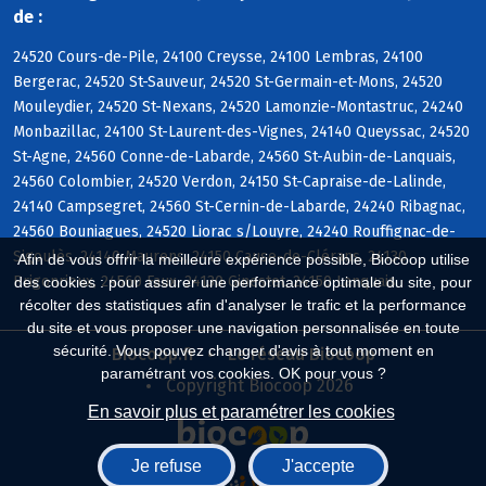
de :
24520 Cours-de-Pile, 24100 Creysse, 24100 Lembras, 24100
Bergerac, 24520 St-Sauveur, 24520 St-Germain-et-Mons, 24520
Mouleydier, 24520 St-Nexans, 24520 Lamonzie-Montastruc, 24240
Monbazillac, 24100 St-Laurent-des-Vignes, 24140 Queyssac, 24520
St-Agne, 24560 Conne-de-Labarde, 24560 St-Aubin-de-Lanquais,
24560 Colombier, 24520 Verdon, 24150 St-Capraise-de-Lalinde,
24140 Campsegret, 24560 St-Cernin-de-Labarde, 24240 Ribagnac,
24560 Bouniagues, 24520 Liorac s/Louyre, 24240 Rouffignac-de-
Sigoulès, 24140 Maurens, 24150 Cause-de-Clérans, 24130
Afin de vous offrir la meilleure expérience possible, Biocoop utilise
Prigonrieux, 24560 Faux, 24130 Ginestet, 24150 Lanquais
des cookies : pour assurer une performance optimale du site, pour
récolter des statistiques afin d'analyser le trafic et la performance
du site et vous proposer une navigation personnalisée en toute
sécurité. Vous pouvez changer d'avis à tout moment en
Biocoop.fr
Le réseau Biocoop
paramétrant vos cookies. OK pour vous ?
Copyright Biocoop 2026
En savoir plus et paramétrer les cookies
Je refuse
J'accepte
Réalisé par