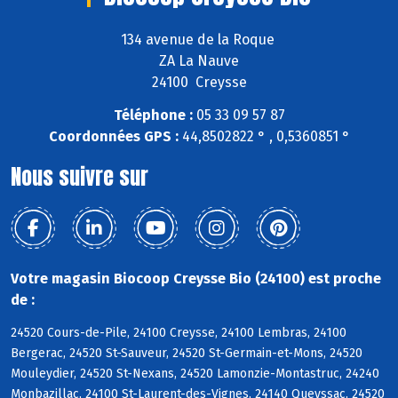
134 avenue de la Roque
ZA La Nauve
24100 Creysse
Téléphone :
05 33 09 57 87
Coordonnées GPS :
44,8502822 ° , 0,5360851 °
Nous suivre sur
Votre magasin Biocoop Creysse Bio (24100) est proche
de :
24520 Cours-de-Pile, 24100 Creysse, 24100 Lembras, 24100
Bergerac, 24520 St-Sauveur, 24520 St-Germain-et-Mons, 24520
Mouleydier, 24520 St-Nexans, 24520 Lamonzie-Montastruc, 24240
Monbazillac, 24100 St-Laurent-des-Vignes, 24140 Queyssac, 24520